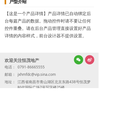
户型介绍
【这是一个产品详情】产品详情已自动绑定后
台每篇产品的数据。拖动控件时请不要让任何
控件重叠。请在后台产品管理直接设置好产品
详情的内容样式，前台设计器不提供设置。
넇
欢迎关注恒茂地产
너
电话：
0791-86665555
邮箱：
jxhmfdc@vip.sina.com
地址：
江西省南昌市青山湖区北京东路438号恒茂梦
时代国际广场7号写字楼25楼
微信公众号
赣公网安备36011102000527号