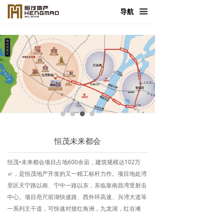
首页
导航
끀
走进恒茂
产品与服务
新闻中心
恒茂发展
人力资源
恒茂未来都会
社会责任
恒茂•未来都会项目占地600余亩，建筑规模达102万
联系我们
㎡，是恒茂地产开发的又一精工标杆力作。项目地处湾
里区天宁路以南、宁中一路以东，东临靠南昌湾里射击
中心。项目咫尺前湖快速路、西外环高速、兴湾大道等
一系列主干道，可快速对接红角洲，九龙湖，红谷滩