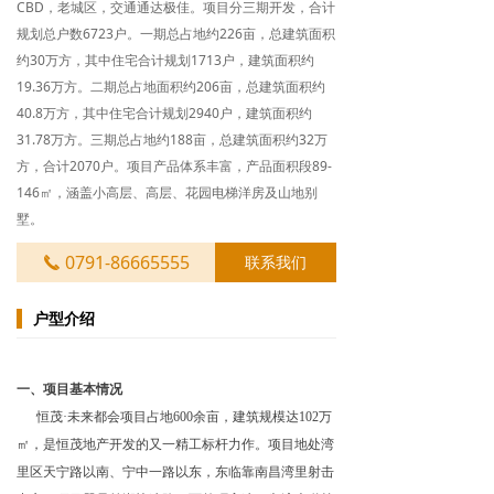
CBD，老城区，交通通达极佳。项目分三期开发，合计
规划总户数6723户。一期总占地约226亩，总建筑面积
约30万方，其中住宅合计规划1713户，建筑面积约
19.36万方。二期总占地面积约206亩，总建筑面积约
40.8万方，其中住宅合计规划2940户，建筑面积约
31.78万方。三期总占地约188亩，总建筑面积约32万
方，合计2070户。项目产品体系丰富，产品面积段89-
146㎡，涵盖小高层、高层、花园电梯洋房及山地别
墅。
0791-86665555
联系我们
끅
户型介绍
一、项目基本情况
恒茂·未来都会项目占地600余亩，建筑规模达102万
㎡，是恒茂地产开发的又一精工标杆力作。项目地处湾
里区天宁路以南、宁中一路以东，东临靠南昌湾里射击