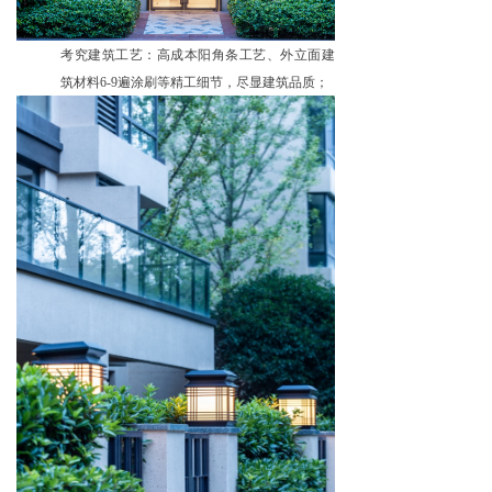
考究建筑工艺：高成本阳角条工艺、外立面建
筑材料6-9遍涂刷等精工细节，尽显建筑品质；