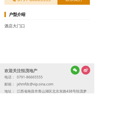
户型介绍
酒店大门口
넇
欢迎关注恒茂地产
너
电话：
0791-86665555
邮箱：
jxhmfdc@vip.sina.com
地址：
江西省南昌市青山湖区北京东路438号恒茂梦
时代国际广场7号写字楼25楼
微信公众号