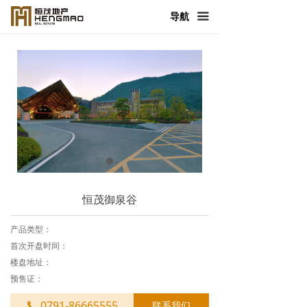
首页
导航
끀
走进恒茂
产品与服务
新闻中心
恒茂发展
人力资源
恒茂御泉谷
社会责任
产品类型：
联系我们
首次开盘时间：
楼盘地址：
预售证：
0791-86665555
联系我们
끅