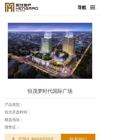
首页
导航
끀
走进恒茂
产品与服务
新闻中心
恒茂发展
人力资源
恒茂梦时代国际广场
社会责任
产品类型：
联系我们
首次开盘时间：
楼盘地址：
预售证：
0791-86665555
联系我们
끅