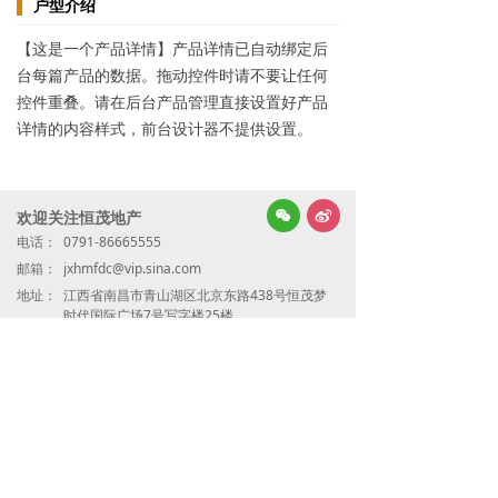
户型介绍
【这是一个产品详情】产品详情已自动绑定后
台每篇产品的数据。拖动控件时请不要让任何
控件重叠。请在后台产品管理直接设置好产品
详情的内容样式，前台设计器不提供设置。
넇
欢迎关注恒茂地产
너
电话：
0791-86665555
邮箱：
jxhmfdc@vip.sina.com
地址：
江西省南昌市青山湖区北京东路438号恒茂梦
时代国际广场7号写字楼25楼
微信公众号
赣公网安备36011102000527号