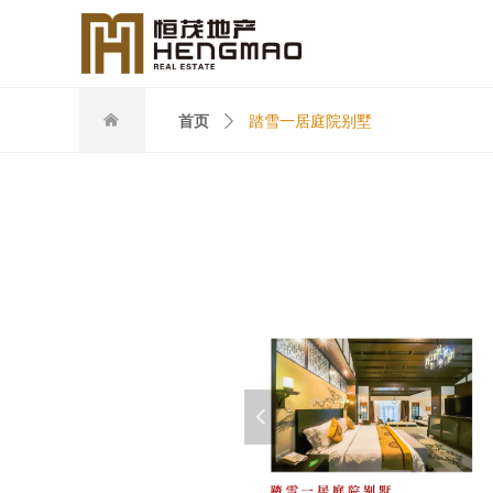
낀
首页
ꄲ
踏雪一居庭院别墅
넳