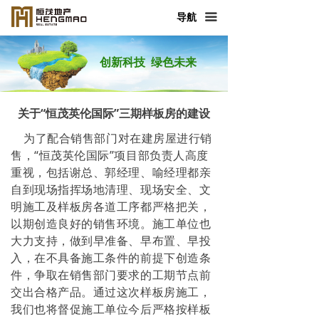
首页
导航
끀
走进恒茂
创新科技 绿色未来
产品与服务
新闻中心
关于“恒茂英伦国际”三期样板房的建设
为了配合销售部门对在建房屋进行销
恒茂发展
售，“恒茂英伦国际”项目部负责人高度
重视，包括谢总、郭经理、喻经理都亲
人力资源
自到现场指挥场地清理、现场安全、文
明施工及样板房各道工序都严格把关，
社会责任
以期创造良好的销售环境。施工单位也
大力支持，做到早准备、早布置、早投
联系我们
入，在不具备施工条件的前提下创造条
件，争取在销售部门要求的工期节点前
交出合格产品。通过这次样板房施工，
我们也将督促施工单位今后严格按样板