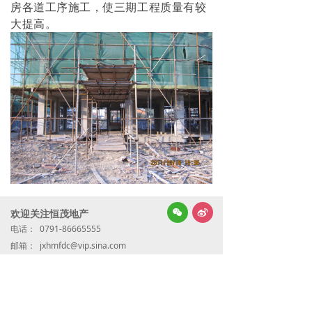
房各道工序施工，使三期工程质量有较
大提高。
넇
欢迎关注恒茂地产
너
电话：
0791-86665555
邮箱：
jxhmfdc@vip.sina.com
地址：
江西省南昌市青山湖区北京东路438号恒茂梦
时代国际广场7号写字楼25楼